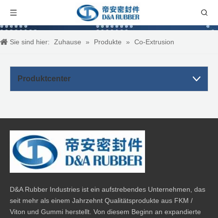
Sie sind hier:
Zuhause
»
Produkte
»
Co-Extrusion
Produktcenter
D&A Rubber Industries ist ein aufstrebendes Unternehmen, das
seit mehr als einem Jahrzehnt Qualitätsprodukte aus FKM /
Viton und Gummi herstellt. Von diesem Beginn an expandierte