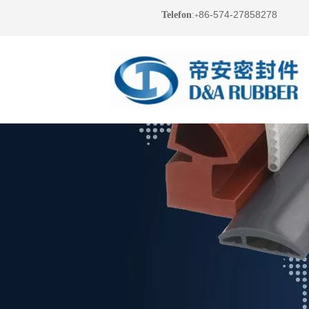
86-574-27858278
Telefon
:
+