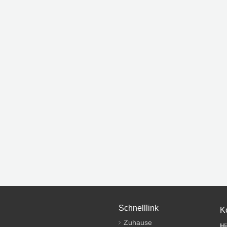
Schnelllink
K
Zuhause
H