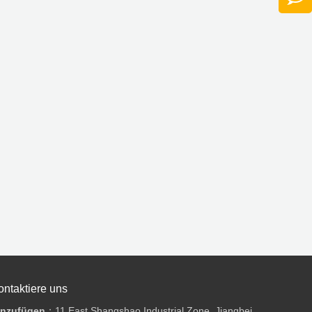
ontaktiere uns
inzufügen
：11 East Shangshao Industrial Zone, Jiangbei,